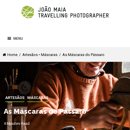
MENU
Home
/
Artesãos
•
Máscaras
/ As Máscaras do Pássaro
ARTESÃOS
MÁSCARAS
As Máscaras do Pássaro
4 Minutes Read