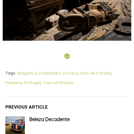
Tags:
Bragança
,
Entalhador
,
Europa
,
Grijó de Parada
,
Madeira
,
Portugal
,
Trás-os-Montes
PREVIOUS ARTICLE
Beleza Decadente