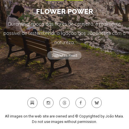
FLOWER POWER
Durante a época das flores de cerejeira, é realmente
possível de testemunhar a ligação dos Japoneses com a
natureza.
7 Minutes Read
All images on the web site are owned and © Copyrighted by João Maia.
Do not use images without permission.