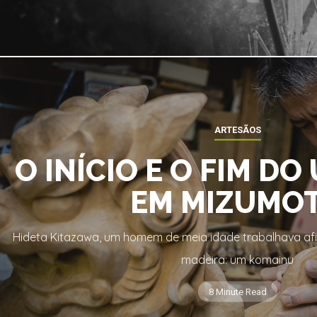
ARTESÃOS
O INÍCIO E O FIM DO
EM MIZUMO
Hideta Kitazawa, um homem de meia idade trabalhava a
madeira: um komainu
8 Minute Read