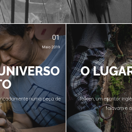
01
Maio 2019
 UNIVERSO
O LUGAR
TO
fincadamente numa peça de
Tolkien, um escritor ing
falavam e 