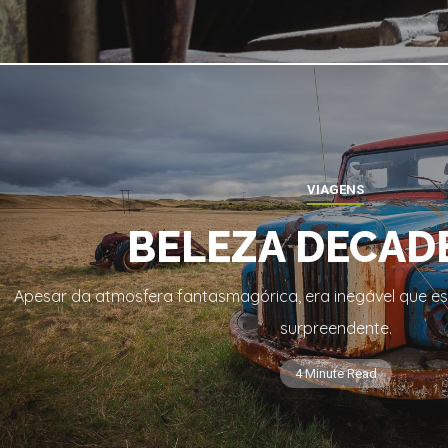
VIAGENS
BELEZA DECAD
Apesar da atmosfera fantasmagórica, era inegável que es
surpreendente.
4 Minute Read