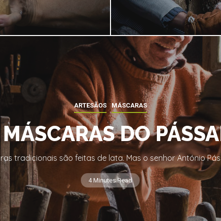
ARTESÃOS
MÁSCARAS
 MÁSCARAS DO PÁSS
as tradicionais são feitas de lata. Mas o senhor António Pá
4 Minutes Read