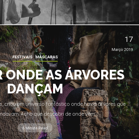
17
Março 2019
FESTIVAIS
MÁSCARAS
 ONDE AS ÁRVORES
DANÇAM
lês, criou um universo fantástico onde havia árvores que
andavam. Acho que descobri de onde vêm…
6 Minute Read