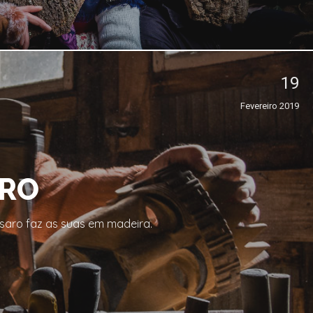
19
Fevereiro 2019
ARO
ssaro faz as suas em madeira.